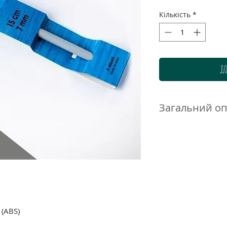
Кількість
*
ДО
Загальний о
Пластмасові гачки
використовуютьс
рівномірного і кр
Завдяки легкій, гл
менше втомлюютьс
великих розмірів.
 (ABS)
Матеріал: зміцнен