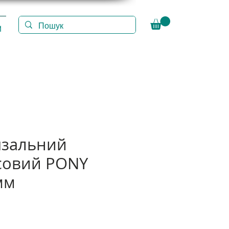
И
язальний
совий PONY
мм