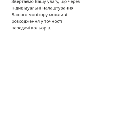
Звертаємо Вашу увагу, що через
індивідуальні налаштування
Вашого монітору можливі
розходження у точності
передачі кольорів.
Муліне DMC в конусах має таку
саму якість, як муліне в
фабричних моточках. Це
оригінальне DMC від
офіційного представника в
Україні. Муліне з конусів
відмотується метражем вручну,
завдяки цьому вартість значно
дешевша ніж в фабричних
моточках.
Загальний опис