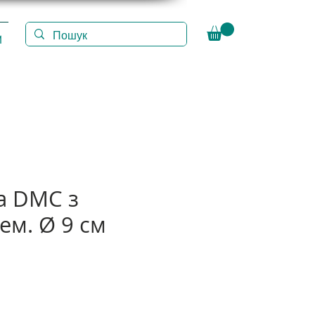
И
а DMC з
ем. Ø 9 см
а