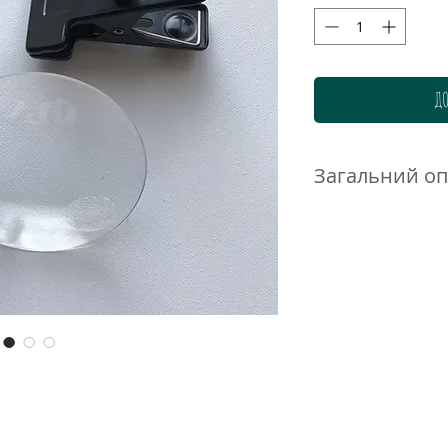
ДО
Загальний о
Скляна збільшува
гнучким тримачем
Знімна лінза без 
внутрішньою дода
збільшує роботу в
дуже зручна в роб
Гнучка ніжка завв
дозволяють закрі
поверхні (п'яльцях,