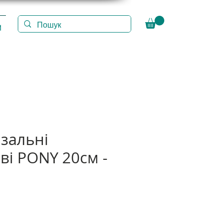
И
язальні
ві PONY 20см -