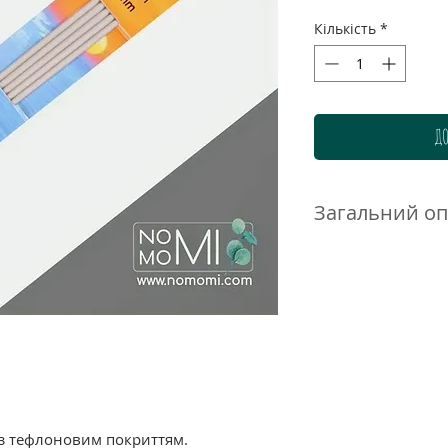
Кількість
*
ДО
Загальний о
Спиці в'язальні д
(Double Pointed P
в'язання безшовни
панчішно-шкарпет
відрізняються до
Ретельна обробка
легке ковзання ни
 з тефлоновим покриттям.