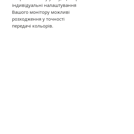
індивідуальні налаштування
Вашого монітору можливі
розходження у точності
передачі кольорів.
Муліне DMC в конусах має таку
саму якість, як муліне в
фабричних моточках. Це
оригінальне DMC від
офіційного представника в
Україні. Муліне з конусів
відмотується метражем вручну,
завдяки цьому вартість значно
дешевша ніж в фабричних
моточках.
Загальний опис
Нитки DMC муліне (Франція)