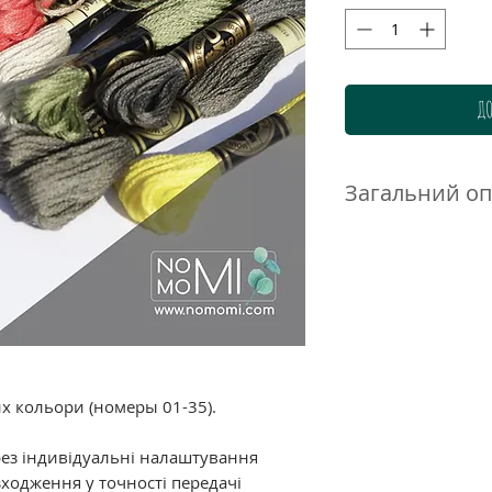
ДО
Загальний о
Нитки DMC муліне 
високоякісного до
бавовни. Ретельн
гамма дозволяє п
нюанси і переход
ідеально підходи
великою кількістю
их кольори (номеры 01-35).
Склад: 100% баво
подвійна мерсериз
рез індивідуальні налаштування
забарвлення.
ходження у точності передачі