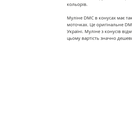
кольорів.
Муліне DMC в конусах має так
моточках. Це оригінальне DM
Україні. Муліне з конусів ві
цьому вартість значно дешев