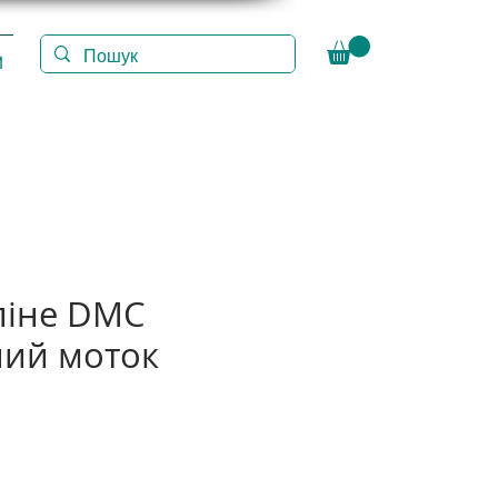
И
ліне DMC
ий моток