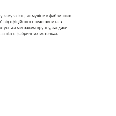
Відмінні характер
мерсеризація і ви
у саму якість, як муліне в фабричних
ниткам дивовижний
C від офіційного представника в
термостійкість. Р
дмотується метражем вручну, завдяки
різноманітна кол
ша ніж в фабричних моточках.