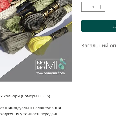
ДО
Загальний о
Нитки DMC муліне 
високоякісного до
бавовни. Ретельн
гамма дозволяє п
нюанси і переход
ідеально підходи
великою кількістю
их кольори (номеры 01-35).
Склад: 100% баво
подвійна мерсериз
рез індивідуальні налаштування
забарвлення.
ходження у точності передачі