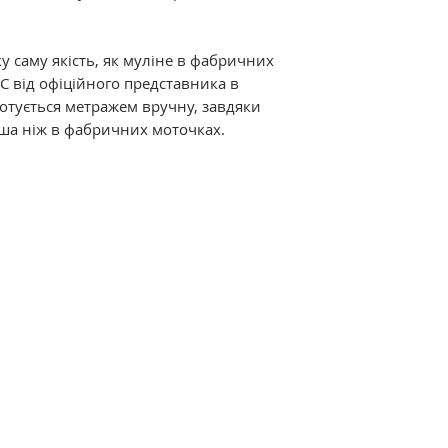
Відмінні характер
мерсеризація і ви
у саму якість, як муліне в фабричних
ниткам дивовижний
C від офіційного представника в
термостійкість. Р
дмотується метражем вручну, завдяки
різноманітна кол
ша ніж в фабричних моточках.