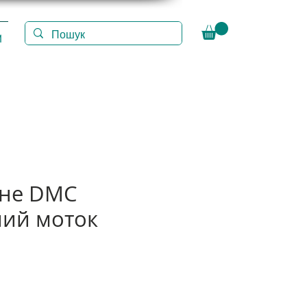
И
іне DMC
ий моток