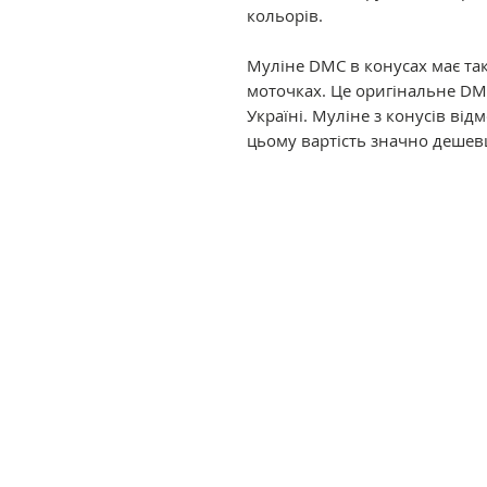
кольорів.
Муліне DMC в конусах має так
моточках. Це оригінальне DM
Україні. Муліне з конусів ві
цьому вартість значно дешев