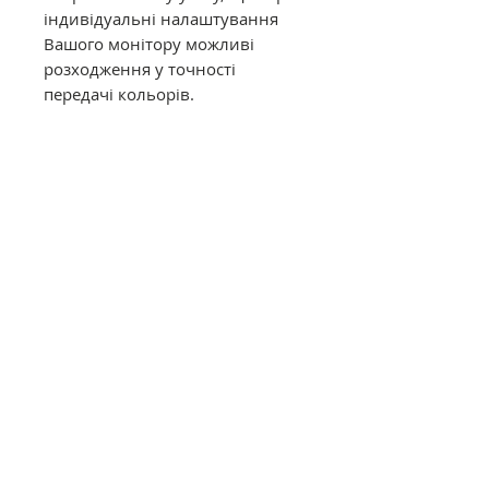
індивідуальні налаштування
Вашого монітору можливі
розходження у точності
передачі кольорів.
Муліне DMC в конусах має таку
саму якість, як муліне в
фабричних моточках. Це
оригінальне DMC від
офіційного представника в
Україні. Муліне з конусів
відмотується метражем вручну,
завдяки цьому вартість значно
дешевша ніж в фабричних
моточках.
Загальний опис
Нитки DMC муліне (Франція)