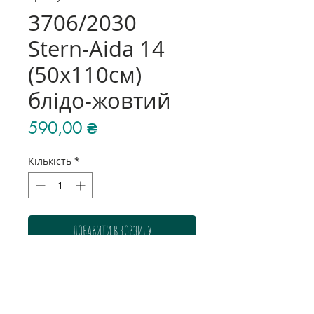
3706/2030
Stern-Aida 14
(50х110см)
блідо-жовтий
Ціна
590,00 ₴
Кількість
*
ДОБАВИТИ В КОРЗИНУ
Колір: блідо-жовтий
Розмір: 50х110 см
Склад: 100% бавовна