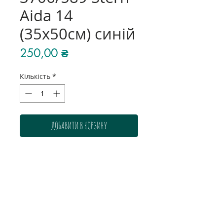
Aida 14
(35х50см) синій
Ціна
250,00 ₴
Кількість
*
ДОБАВИТИ В КОРЗИНУ
Колір: синій
Розмір: 35х50 см
Склад: 100% бавовна
Виробник: Zweigart
Загальний опис