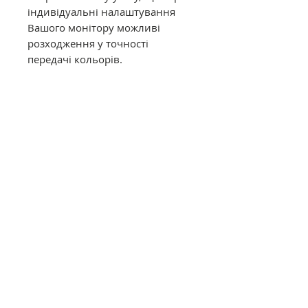
індивідуальні налаштування
Вашого монітору можливі
розходження у точності
передачі кольорів.
Муліне DMC в конусах має таку
саму якість, як муліне в
фабричних моточках. Це
оригінальне DMC від
офіційного представника в
Україні. Муліне з конусів
відмотується метражем вручну,
завдяки цьому вартість значно
дешевша ніж в фабричних
моточках.
Загальний опис
Нитки DMC муліне (Франція)