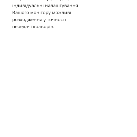
індивідуальні налаштування
Вашого монітору можливі
розходження у точності
передачі кольорів.
Муліне DMC в конусах має таку
саму якість, як муліне в
фабричних моточках. Це
оригінальне DMC від
офіційного представника в
Україні. Муліне з конусів
відмотується метражем вручну,
завдяки цьому вартість значно
дешевша ніж в фабричних
моточках.
Загальний опис
Нитки DMC муліне (Франція)