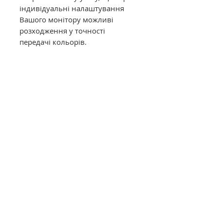
індивідуальні налаштування
Вашого монітору можливі
розходження у точності
передачі кольорів.
Муліне DMC в конусах має таку
саму якість, як муліне в
фабричних моточках. Це
оригінальне DMC від
офіційного представника в
Україні. Муліне з конусів
відмотується метражем вручну,
завдяки цьому вартість значно
дешевша ніж в фабричних
моточках.
Загальний опис
Нитки DMC муліне (Франція)