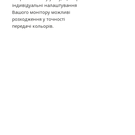
індивідуальні налаштування
Вашого монітору можливі
розходження у точності
передачі кольорів.
Муліне DMC в конусах має таку
саму якість, як муліне в
фабричних моточках. Це
оригінальне DMC від
офіційного представника в
Україні. Муліне з конусів
відмотується метражем вручну,
завдяки цьому вартість значно
дешевша ніж в фабричних
моточках.
Загальний опис
Нитки DMC муліне (Франція)