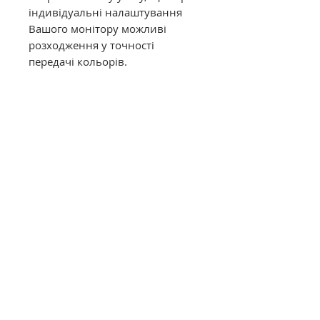
індивідуальні налаштування
Вашого монітору можливі
розходження у точності
передачі кольорів.
Муліне DMC в конусах має таку
саму якість, як муліне в
фабричних моточках. Це
оригінальне DMC від
офіційного представника в
Україні. Муліне з конусів
відмотується метражем вручну,
завдяки цьому вартість значно
дешевша ніж в фабричних
моточках.
Загальний опис
Нитки DMC муліне (Франція)