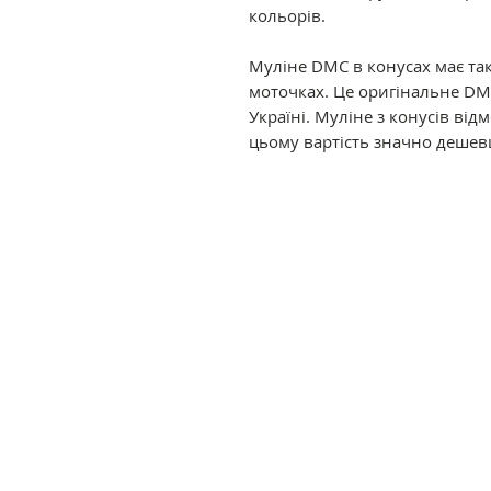
кольорів.
Муліне DMC в конусах має так
моточках. Це оригінальне DM
Україні. Муліне з конусів ві
цьому вартість значно дешев