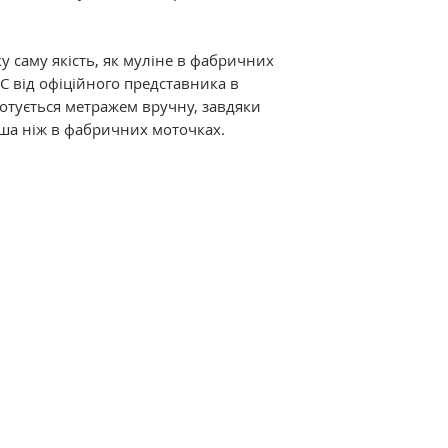
Відмінні характер
мерсеризація і ви
у саму якість, як муліне в фабричних
ниткам дивовижний
C від офіційного представника в
термостійкість. Р
дмотується метражем вручну, завдяки
різноманітна кол
ша ніж в фабричних моточках.