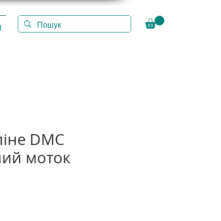
И
ліне DMC
ий моток