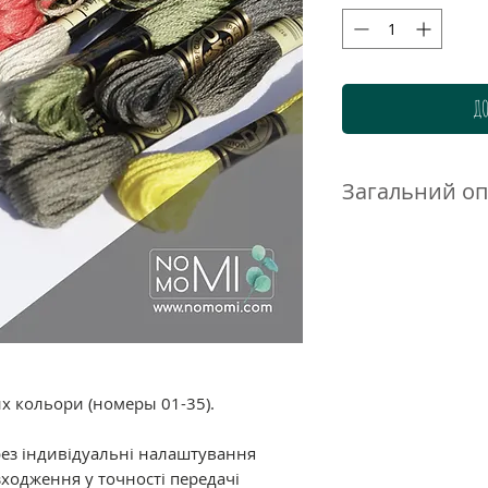
ДО
Загальний о
Нитки DMC муліне 
високоякісного до
бавовни. Ретельн
гамма дозволяє п
нюанси і переход
ідеально підходи
великою кількістю
их кольори (номеры 01-35).
Склад: 100% баво
подвійна мерсериз
рез індивідуальні налаштування
забарвлення.
ходження у точності передачі