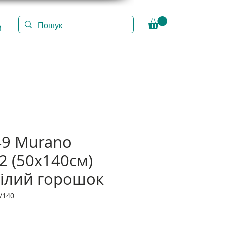
И
49 Murano
2 (50х140см)
білий горошок
/140
а