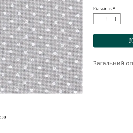
Кількість
*
ДО
Загальний о
Канва для вишивк
виробника Zweiga
переплетення про
не має чітко вира
вишивати на такій
ніж на Aida.
оза
Murano Lugana - в
одинаковою тов