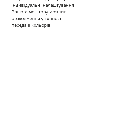
індивідуальні налаштування
Вашого монітору можливі
розходження у точності
передачі кольорів.
Муліне DMC в конусах має таку
саму якість, як муліне в
фабричних моточках. Це
оригінальне DMC від
офіційного представника в
Україні. Муліне з конусів
відмотується метражем вручну,
завдяки цьому вартість значно
дешевша ніж в фабричних
моточках.
Загальний опис
Нитки DMC муліне (Франція)