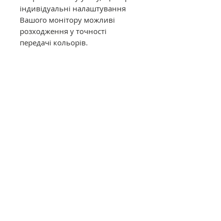
індивідуальні налаштування
Вашого монітору можливі
розходження у точності
передачі кольорів.
Муліне DMC в конусах має таку
саму якість, як муліне в
фабричних моточках. Це
оригінальне DMC від
офіційного представника в
Україні. Муліне з конусів
відмотується метражем вручну,
завдяки цьому вартість значно
дешевша ніж в фабричних
моточках.
Загальний опис
Нитки DMC муліне (Франція)