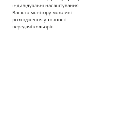
індивідуальні налаштування
Вашого монітору можливі
розходження у точності
передачі кольорів.
Муліне DMC в конусах має таку
саму якість, як муліне в
фабричних моточках. Це
оригінальне DMC від
офіційного представника в
Україні. Муліне з конусів
відмотується метражем вручну,
завдяки цьому вартість значно
дешевша ніж в фабричних
моточках.
Загальний опис
Нитки DMC муліне (Франція)