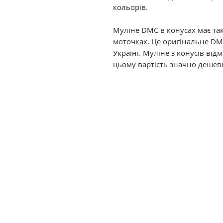
кольорів.
Муліне DMC в конусах має так
моточках. Це оригінальне DM
Україні. Муліне з конусів ві
цьому вартість значно дешев