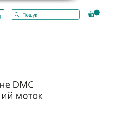
И
іне DMC
ий моток