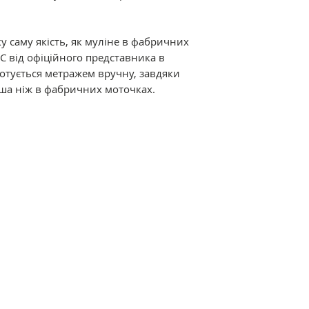
Відмінні характер
мерсеризація і ви
у саму якість, як муліне в фабричних
ниткам дивовижний
C від офіційного представника в
термостійкість. Р
дмотується метражем вручну, завдяки
різноманітна кол
ша ніж в фабричних моточках.