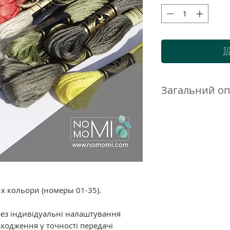
ДО
Загальний о
Нитки DMC муліне 
високоякісного до
бавовни. Ретельн
гамма дозволяє п
нюанси і переход
ідеально підходи
великою кількістю
их кольори (номеры 01-35).
Склад: 100% баво
подвійна мерсериз
рез індивідуальні налаштування
забарвлення.
ходження у точності передачі