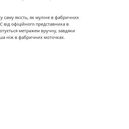
Відмінні характер
мерсеризація і ви
у саму якість, як муліне в фабричних
ниткам дивовижний
C від офіційного представника в
термостійкість. Р
дмотується метражем вручну, завдяки
різноманітна кол
ша ніж в фабричних моточках.