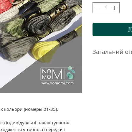
ДО
Загальний о
Нитки DMC муліне 
високоякісного до
бавовни. Ретельн
гамма дозволяє п
нюанси і переход
ідеально підходи
великою кількістю
их кольори (номеры 01-35).
Склад: 100% баво
подвійна мерсериз
рез індивідуальні налаштування
забарвлення.
ходження у точності передачі