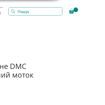
И
іне DMC
ий моток