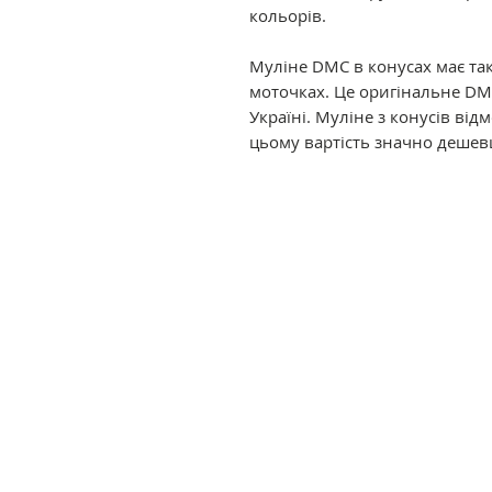
кольорів.
Муліне DMC в конусах має так
моточках. Це оригінальне DM
Україні. Муліне з конусів ві
цьому вартість значно дешев