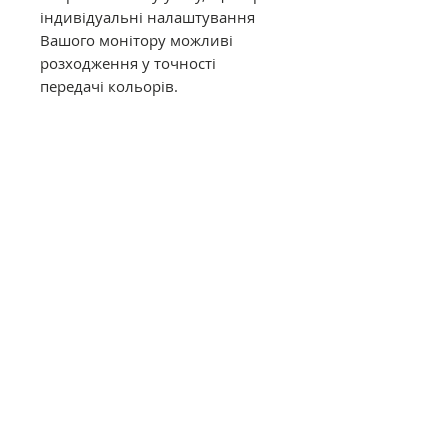
індивідуальні налаштування
Вашого монітору можливі
розходження у точності
передачі кольорів.
Муліне DMC в конусах має таку
саму якість, як муліне в
фабричних моточках. Це
оригінальне DMC від
офіційного представника в
Україні. Муліне з конусів
відмотується метражем вручну,
завдяки цьому вартість значно
дешевша ніж в фабричних
моточках.
Загальний опис
Нитки DMC муліне (Франція)