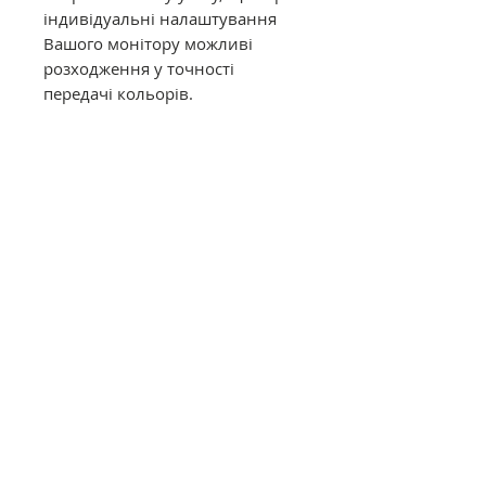
індивідуальні налаштування
Вашого монітору можливі
розходження у точності
передачі кольорів.
Муліне DMC в конусах має таку
саму якість, як муліне в
фабричних моточках. Це
оригінальне DMC від
офіційного представника в
Україні. Муліне з конусів
відмотується метражем вручну,
завдяки цьому вартість значно
дешевша ніж в фабричних
моточках.
Загальний опис
Нитки DMC муліне (Франція)