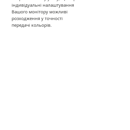
індивідуальні налаштування
Вашого монітору можливі
розходження у точності
передачі кольорів.
Муліне DMC в конусах має таку
саму якість, як муліне в
фабричних моточках. Це
оригінальне DMC від
офіційного представника в
Україні. Муліне з конусів
відмотується метражем вручну,
завдяки цьому вартість значно
дешевша ніж в фабричних
моточках.
Загальний опис
Нитки DMC муліне (Франція)