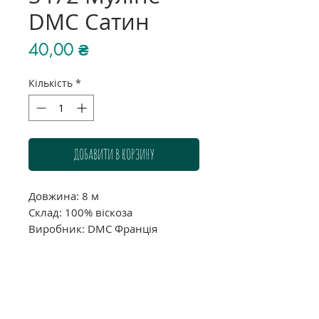
DMC Сатин
Ціна
40,00 ₴
Кількість
*
ДОБАВИТИ В КОРЗИНУ
Довжина: 8 м
Склад: 100% віскоза
Виробник: DMC Франція
Звертаємо Вашу увагу, що через
індивідуальні налаштування
Вашого монітору можливі
розходження у точності