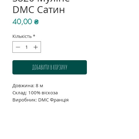
DMC Сатин
Ціна
40,00 ₴
Кількість
*
ДОБАВИТИ В КОРЗИНУ
Довжина: 8 м
Склад: 100% віскоза
Виробник: DMC Франція
Звертаємо Вашу увагу, що через
індивідуальні налаштування
Вашого монітору можливі
розходження у точності