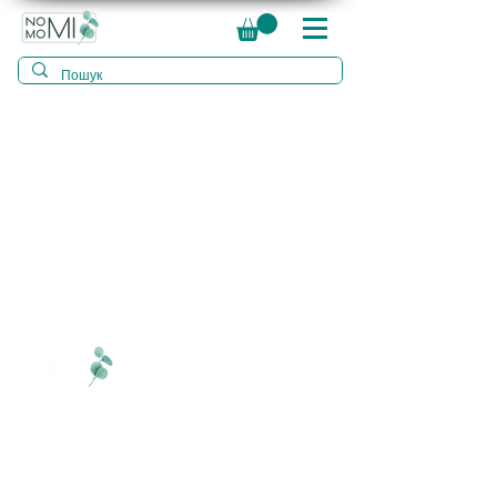
©2023 «NOMOMI».