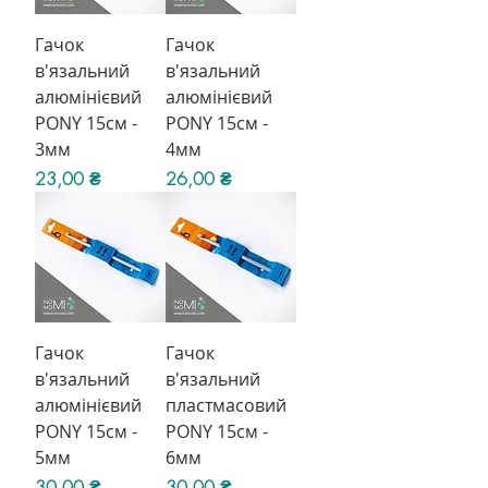
Гачок
Гачок
в'язальний
в'язальний
алюмінієвий
алюмінієвий
PONY 15см -
PONY 15см -
3мм
4мм
Ціна
Ціна
23,00 ₴
26,00 ₴
Гачок
Гачок
в'язальний
в'язальний
алюмінієвий
пластмасовий
PONY 15см -
PONY 15см -
5мм
6мм
Ціна
Ціна
30,00 ₴
30,00 ₴