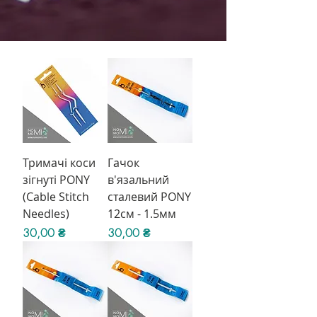
Тримачі коси
Гачок
зігнуті PONY
в'язальний
(Cable Stitch
сталевий PONY
Needles)
12см - 1.5мм
Ціна
Ціна
30,00 ₴
30,00 ₴