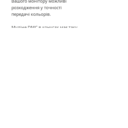
Вашого монітору можливі
розходження у точності
передачі кольорів.
Муліне DMC в конусах має таку
саму якість, як муліне в
фабричних моточках. Це
оригінальне DMC від
офіційного представника в
Україні. Муліне з конусів
відмотується метражем вручну,
завдяки цьому вартість значно
дешевша ніж в фабричних
моточках.
Загальний опис
Нитки DMC муліне (Франція)
виготовлені з високоякісного