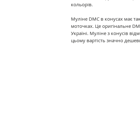
кольорів.
Муліне DMC в конусах має так
моточках. Це оригінальне DM
Україні. Муліне з конусів ві
цьому вартість значно дешев