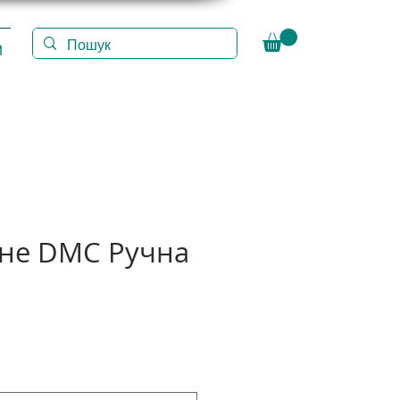
И
іне DMC Ручна