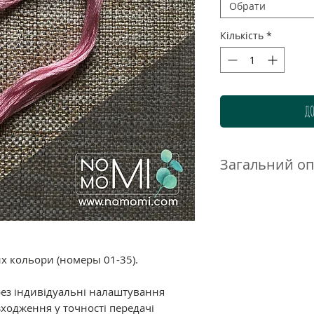
Обрати
Кількість
*
ДО
Загальний о
Нитки DMC муліне 
високоякісного до
бавовни. Ретельн
гамма дозволяє п
нюанси і переход
их кольори (номеры 01-35).
ідеально підходи
великою кількістю
рез індивідуальні налаштування
ходження у точності передачі