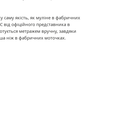
Склад: 100% баво
подвійна мерсериз
забарвлення.
у саму якість, як муліне в фабричних
C від офіційного представника в
Відмінні характер
дмотується метражем вручну, завдяки
мерсеризація і ви
ша ніж в фабричних моточках.
ниткам дивовижний
термостійкість. Р
різноманітна кол