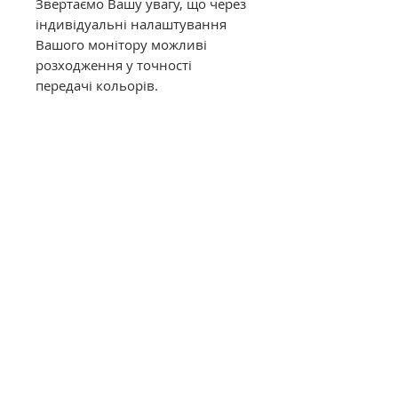
Звертаємо Вашу увагу, що через
індивідуальні налаштування
Вашого монітору можливі
розходження у точності
передачі кольорів.
Муліне DMC в конусах має таку
саму якість, як муліне в
фабричних моточках. Це
оригінальне DMC від
офіційного представника в
Україні. Муліне з конусів
відмотується метражем вручну,
завдяки цьому вартість значно
дешевша ніж в фабричних
моточках.
Загальний опис