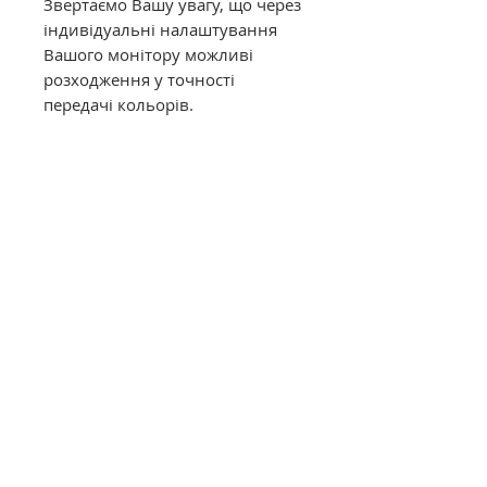
Звертаємо Вашу увагу, що через
індивідуальні налаштування
Вашого монітору можливі
розходження у точності
передачі кольорів.
Муліне DMC в конусах має таку
саму якість, як муліне в
фабричних моточках. Це
оригінальне DMC від
офіційного представника в
Україні. Муліне з конусів
відмотується метражем вручну,
завдяки цьому вартість значно
дешевша ніж в фабричних
моточках.
Загальний опис