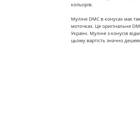
кольорів.
Муліне DMC в конусах має так
моточках. Це оригінальне DM
Україні. Муліне з конусів ві
цьому вартість значно дешев