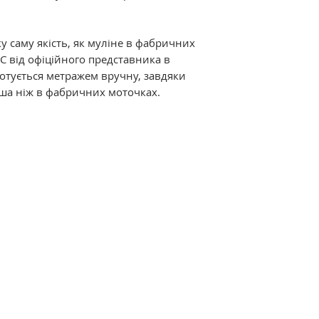
Склад: 100% баво
подвійна мерсериз
забарвлення.
у саму якість, як муліне в фабричних
C від офіційного представника в
Відмінні характер
дмотується метражем вручну, завдяки
мерсеризація і ви
ша ніж в фабричних моточках.
ниткам дивовижний
термостійкість. Р
різноманітна кол