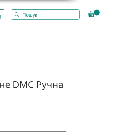
И
іне DMC Ручна