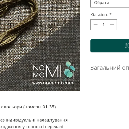
Обрати
Кількість
*
ДО
Загальний о
Нитки DMC муліне 
високоякісного до
бавовни. Ретельн
гамма дозволяє п
нюанси і переход
их кольори (номеры 01-35).
ідеально підходи
великою кількістю
рез індивідуальні налаштування
ходження у точності передачі