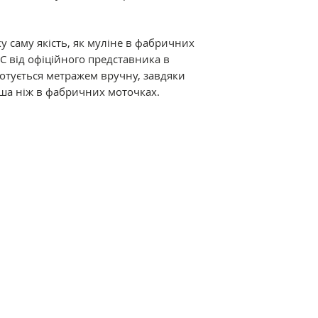
Склад: 100% баво
подвійна мерсериз
забарвлення.
у саму якість, як муліне в фабричних
C від офіційного представника в
Відмінні характер
дмотується метражем вручну, завдяки
мерсеризація і ви
ша ніж в фабричних моточках.
ниткам дивовижний
термостійкість. Р
різноманітна кол