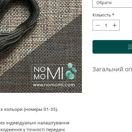
Обрати
Кількість
*
ДО
Загальний о
Нитки DMC муліне 
високоякісного до
бавовни. Ретельн
гамма дозволяє п
нюанси і переход
их кольори (номеры 01-35).
ідеально підходи
великою кількістю
рез індивідуальні налаштування
ходження у точності передачі