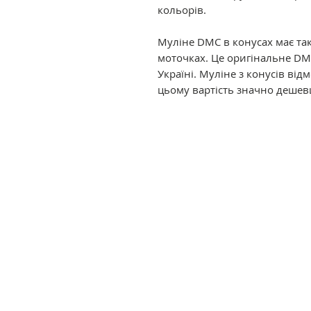
кольорів.
Муліне DMC в конусах має так
моточках. Це оригінальне DM
Україні. Муліне з конусів ві
цьому вартість значно дешев