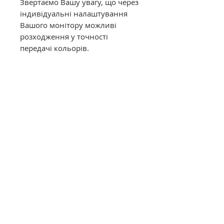
Звертаємо Вашу увагу, що через
індивідуальні налаштування
Вашого монітору можливі
розходження у точності
передачі кольорів.
Муліне DMC в конусах має таку
саму якість, як муліне в
фабричних моточках. Це
оригінальне DMC від
офіційного представника в
Україні. Муліне з конусів
відмотується метражем вручну,
завдяки цьому вартість значно
дешевша ніж в фабричних
моточках.
Загальний опис