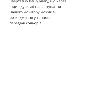
Звертаємо Вашу увагу, що через
індивідуальні налаштування
Вашого монітору можливі
розходження у точності
передачі кольорів.
Муліне DMC в конусах має таку
саму якість, як муліне в
фабричних моточках. Це
оригінальне DMC від
офіційного представника в
Україні. Муліне з конусів
відмотується метражем вручну,
завдяки цьому вартість значно
дешевша ніж в фабричних
моточках.
Загальний опис