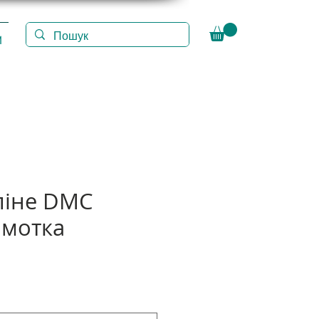
И
ліне DMC
амотка