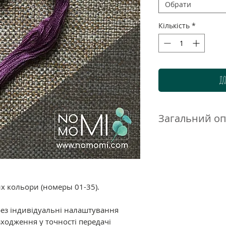
Обрати
Кількість
*
ДО
Загальний о
Нитки DMC муліне 
високоякісного до
бавовни. Ретельн
гамма дозволяє п
нюанси і переход
их кольори (номеры 01-35).
ідеально підходи
великою кількістю
рез індивідуальні налаштування
ходження у точності передачі