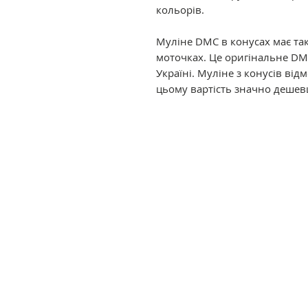
кольорів.
Муліне DMC в конусах має так
моточках. Це оригінальне DM
Україні. Муліне з конусів ві
цьому вартість значно дешев