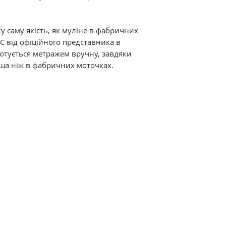
Склад: 100% баво
подвійна мерсериз
забарвлення.
у саму якість, як муліне в фабричних
C від офіційного представника в
Відмінні характер
дмотується метражем вручну, завдяки
мерсеризація і ви
ша ніж в фабричних моточках.
ниткам дивовижний
термостійкість. Р
різноманітна кол