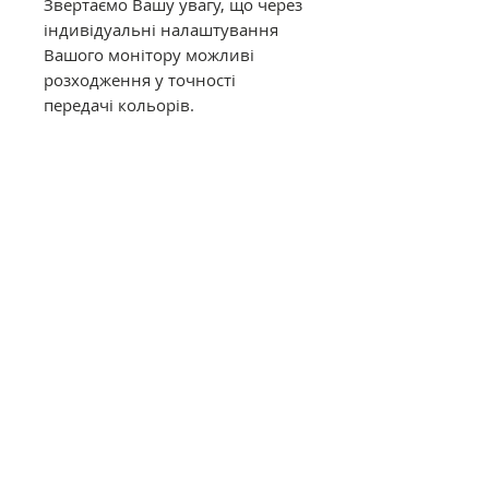
Звертаємо Вашу увагу, що через
індивідуальні налаштування
Вашого монітору можливі
розходження у точності
передачі кольорів.
Муліне DMC в конусах має таку
саму якість, як муліне в
фабричних моточках. Це
оригінальне DMC від
офіційного представника в
Україні. Муліне з конусів
відмотується метражем вручну,
завдяки цьому вартість значно
дешевша ніж в фабричних
моточках.
Загальний опис