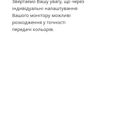
Звертаємо Вашу увагу, що через
індивідуальні налаштування
Вашого монітору можливі
розходження у точності
передачі кольорів.
Муліне DMC в конусах має таку
саму якість, як муліне в
фабричних моточках. Це
оригінальне DMC від
офіційного представника в
Україні. Муліне з конусів
відмотується метражем вручну,
завдяки цьому вартість значно
дешевша ніж в фабричних
моточках.
Загальний опис