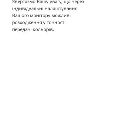
Звертаємо Вашу увагу, що через
індивідуальні налаштування
Вашого монітору можливі
розходження у точності
передачі кольорів.
Муліне DMC в конусах має таку
саму якість, як муліне в
фабричних моточках. Це
оригінальне DMC від
офіційного представника в
Україні. Муліне з конусів
відмотується метражем вручну,
завдяки цьому вартість значно
дешевша ніж в фабричних
моточках.
Загальний опис