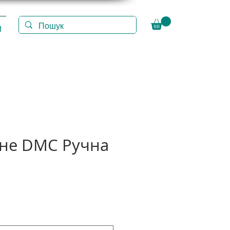
И
іне DMC Ручна