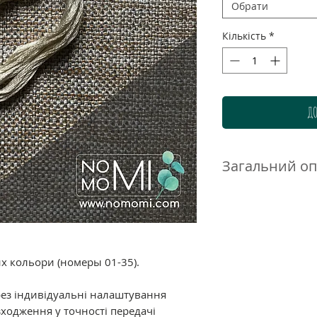
Обрати
Кількість
*
ДО
Загальний о
Нитки DMC муліне 
високоякісного до
бавовни. Ретельн
гамма дозволяє п
нюанси і переход
их кольори (номеры 01-35).
ідеально підходи
великою кількістю
рез індивідуальні налаштування
ходження у точності передачі