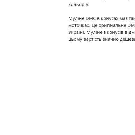
кольорів.
Муліне DMC в конусах має так
моточках. Це оригінальне DM
Україні. Муліне з конусів ві
цьому вартість значно дешев