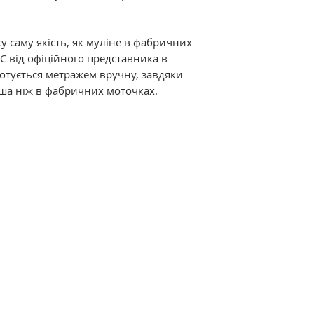
Склад: 100% баво
подвійна мерсериз
забарвлення.
у саму якість, як муліне в фабричних
C від офіційного представника в
Відмінні характер
дмотується метражем вручну, завдяки
мерсеризація і ви
ша ніж в фабричних моточках.
ниткам дивовижний
термостійкість. Р
різноманітна кол