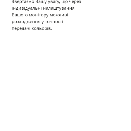
Звертаємо Вашу увагу, що через
індивідуальні налаштування
Вашого монітору можливі
розходження у точності
передачі кольорів.
Муліне DMC в конусах має таку
саму якість, як муліне в
фабричних моточках. Це
оригінальне DMC від
офіційного представника в
Україні. Муліне з конусів
відмотується метражем вручну,
завдяки цьому вартість значно
дешевша ніж в фабричних
моточках.
Загальний опис