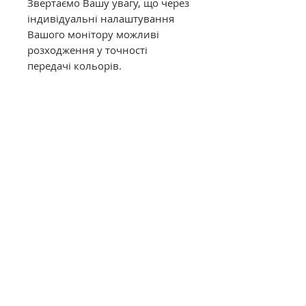
Звертаємо Вашу увагу, що через
індивідуальні налаштування
Вашого монітору можливі
розходження у точності
передачі кольорів.
Муліне DMC в конусах має таку
саму якість, як муліне в
фабричних моточках. Це
оригінальне DMC від
офіційного представника в
Україні. Муліне з конусів
відмотується метражем вручну,
завдяки цьому вартість значно
дешевша ніж в фабричних
моточках.
Загальний опис