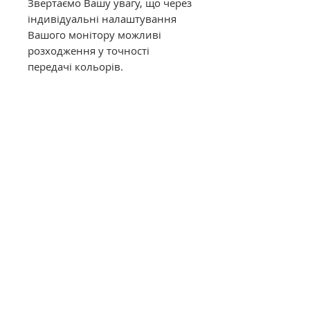
Звертаємо Вашу увагу, що через
індивідуальні налаштування
Вашого монітору можливі
розходження у точності
передачі кольорів.
Муліне DMC в конусах має таку
саму якість, як муліне в
фабричних моточках. Це
оригінальне DMC від
офіційного представника в
Україні. Муліне з конусів
відмотується метражем вручну,
завдяки цьому вартість значно
дешевша ніж в фабричних
моточках.
Загальний опис