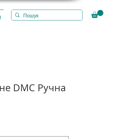
И
іне DMC Ручна