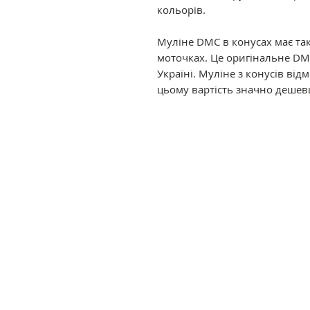
кольорів.
Муліне DMC в конусах має так
моточках. Це оригінальне DM
Україні. Муліне з конусів ві
цьому вартість значно дешев