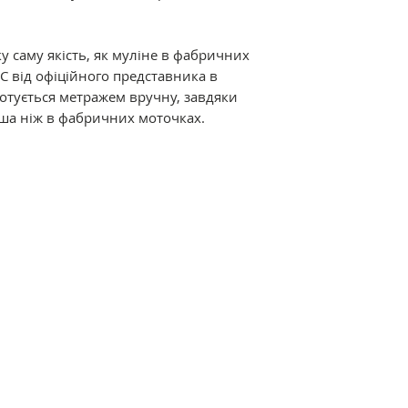
Склад: 100% баво
подвійна мерсериз
забарвлення.
у саму якість, як муліне в фабричних
C від офіційного представника в
Відмінні характер
дмотується метражем вручну, завдяки
мерсеризація і ви
ша ніж в фабричних моточках.
ниткам дивовижний
термостійкість. Р
різноманітна кол