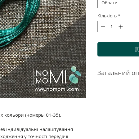
Обрати
Кількість
*
ДО
Загальний о
Нитки DMC муліне 
високоякісного до
бавовни. Ретельн
гамма дозволяє п
нюанси і переход
их кольори (номеры 01-35).
ідеально підходи
великою кількістю
рез індивідуальні налаштування
ходження у точності передачі