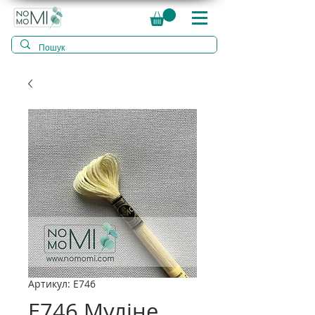
Артикул: E746
E746 Муліне